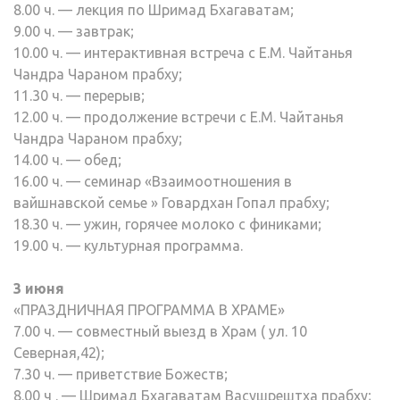
8.00 ч. — лекция по Шримад Бхагаватам;
9.00 ч. — завтрак;
10.00 ч. — интерактивная встреча с Е.М. Чайтанья
Чандра Чараном прабху;
11.30 ч. — перерыв;
12.00 ч. — продолжение встречи с Е.М. Чайтанья
Чандра Чараном прабху;
14.00 ч. — обед;
16.00 ч. — семинар «Взаимоотношения в
вайшнавской семье » Говардхан Гопал прабху;
18.30 ч. — ужин, горячее молоко с финиками;
19.00 ч. — культурная программа.
3 июня
«ПРАЗДНИЧНАЯ ПРОГРАММА В ХРАМЕ»
7.00 ч. — совместный выезд в Храм ( ул. 10
Северная,42);
7.30 ч. — приветствие Божеств;
8.00 ч . — Шримад Бхагаватам Васушрештха прабху;