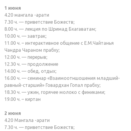
1 июня
4.20 мангала -арати
7.30 ч. — приветствие Божеств;
8.00 ч. — лекция по Шримад Бхагаватам;
10.00 ч. — завтрак;
11.00 ч. – интерактивное общение с Е.М.Чайтанья
Чандра Чараном прабху;
12.00 ч. — перерыв;
12.30 ч. — продолжение
14.00 ч. — обед, отдых;
16.00 ч. — семинар «Взаимоотншошения младший-
равный-старший» Говардхан Гопал прабху;
18.30 ч. — ужин, горячее молоко с финиками;
19.00 ч. – киртан
2 июня
4.20 Мангала -арати
7.30 ч. — приветствие Божеств;