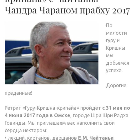
Чандра Чараном прабху 2017
По
милости
гуру и
Кришны
мы
добьемся
успеха.
Дорогие
преданные!
Ретрит «Гуру-Кришна-крипайа» пройдёт
с 31 мая по
4 июня 2017 года в Омске
, городе Шри Шри Радха
Говинды. Мы приглашаем вас наполнить свои
сердца нектаром:
• лекций, киртанов, даршанов
Е.М. Чайтаньи