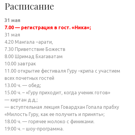
Расписание
31 мая
7.00
— регистрация в гост. «Ника»;
31 мая
4.20 Мангала –арати,
7.30 Приветствие Божеств
8.00 Шримад Бхагаватам
10.00 завтрак
11.00 открытие фестиваля Гуру –крипа с участием
всех почетных гостей
13.00 ч. — обед;
15.00 ч. – «Гуру приходит, когда ученик готов»
— киртан д.д,;
— вступтельная лекция Говардхан Гопала прабху
«Милость Гуру, как ее получить и принять»;
18.00 ч. — горячее молоко с финиками.
19:00 ч. – шоу-программа.