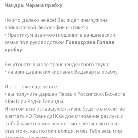
Чандры Чарана прабху
.
Но это далеко не всё! Вас ждёт жемчужина
вайшнавской философии и этикета:
• Практикум взаимоотношений в вайшнавской
семье под руководством
Говардхана Гопала
прабху
Вы утонете в море трансцендентного звука:
• на вриндаванских киртанах Ведакарты прабху.
И это тоже еще не всё:
• вы получите даршан Первых Российских Божеств
Шри Шри Радхи Говинды.
И потом всю оставшуюся жизнь будете в молитве
шептать «О Говинда! Каждое мгновение разлуки с
Тобой кажется мне вечностью. Слёзы льются из
глаз моих, как потоки дождя, и без Тебя весь мир